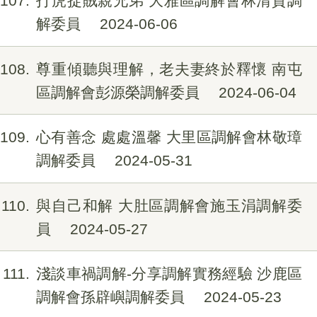
107
打虎捉賊親兄弟 大雅區調解會林清貴調
解委員
2024-06-06
108
尊重傾聽與理解，老夫妻終於釋懷 南屯
區調解會彭源榮調解委員
2024-06-04
109
心有善念 處處溫馨 大里區調解會林敬璋
調解委員
2024-05-31
110
與自己和解 大肚區調解會施玉涓調解委
員
2024-05-27
111
淺談車禍調解-分享調解實務經驗 沙鹿區
調解會孫辟嶼調解委員
2024-05-23