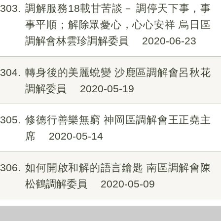
303
調解服務18載甘苦談－ 調停天下事，事
事平順；解除眾憂心，心心安祥 烏日區
調解會林雲珍調解委員
2020-06-23
304
轉身後的美麗蛻變 沙鹿區調解會呂秋花
調解委員
2020-05-19
305
修德行善樂無窮 神岡區調解會王正堯主
席
2020-05-14
306
如何開啟和解的語言鑰匙 南區調解會陳
松鶴調解委員
2020-05-09
307
原諒是金 西屯區調解會主席劉常吉 專訪