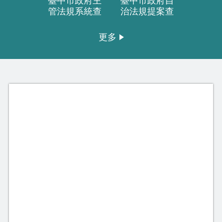
臺中市政府主
臺中市政府自
訴願服
管法規系統查
治法規提案查
詢
詢
更多