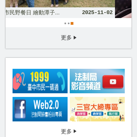
5-11-02
司法官第66期學員赴中市府實...
2026-0
更多
更多