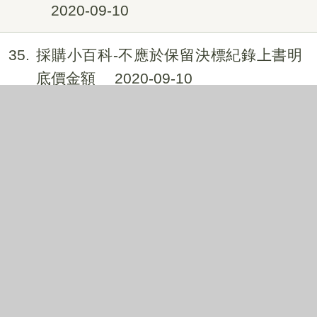
2020-09-10
35
採購小百科-不應於保留決標紀錄上書明
底價金額
2020-09-10
36
採購小百科-勞務驗收，得以書面或召開
審查會方式辦理；其書面驗收文件或審
查會紀錄，得視為驗收紀錄。
2020-08-27
37
採購小百科-為避免角色衝突，工作小組
成員不宜兼任評選委員。
2020-08-27
38
採購小百科-機關辦理查核金額以上之開