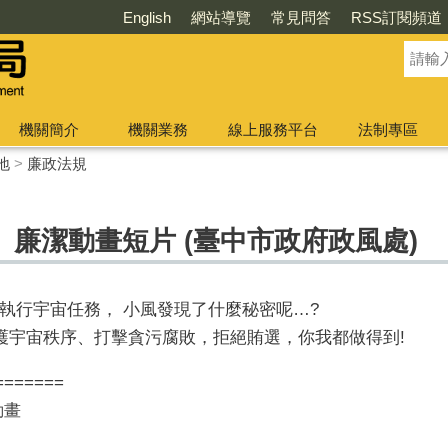
English
網站導覽
常見問答
RSS訂閱頻道
機關簡介
機關業務
線上服務平台
法制專區
地
>
廉政法規
廉潔動畫短片 (臺中市政府政風處)
執行宇宙任務， 小風發現了什麼秘密呢…?
守護宇宙秩序、打擊貪污腐敗，拒絕賄選，你我都做得到!
=======
動畫