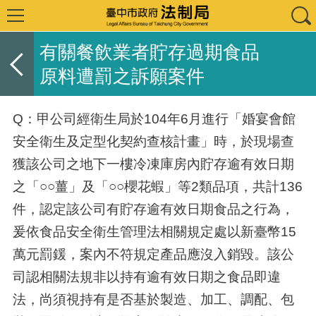
有關餐飲業者貯存過期食品
原料遭罰之訴願案件
Q：甲公司經衛生局於104年6月進行「婚宴會館
安全衛生及定型化契約查核計畫」時，於現場查
獲該公司之地下一樓冷凍庫房內貯存逾有效日期
之「○○薑」及「○○櫻花蝦」等2類品項，共計136
件，認定該公司有貯存逾有效日期食品之行為，
爰依食品安全衛生管理法相關規定處以新臺幣15
萬元罰鍰，案內不符規定產品應沒入銷毀。該公
司認相關法規非以持有逾有效日期之食品即違
法，尚須視持有是否基於製造、加工、調配、包