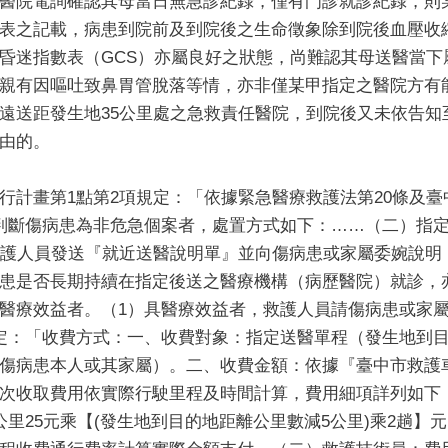
醫院電詢確認其母當日無急診紀錄，僅有門診就診紀錄，則
表之記載，病患到院前及到院後之生命徵象除到院後血壓收
昏迷指數表（GCS）亦屬良好之狀態，尚難認其母送醫當下
親有因嘔吐致鼻胃管脫落等情，亦非僅某甲指定之醫院方有
遠送距發生地35公里處之急救責任醫院，到院後又未依告知
由的。
行計畫第1點第2項規定：「依據緊急醫療救護法第20條及臺
判斷傷病患為非危急個案者，處置方式如下：……（二）指定
救護人員發送『就近送醫說明單』並向傷病患或家屬委婉說明
患是否長期持續在指定後送之醫療機構（病歷醫院）就診，
醫療效益者。（1）具醫療效益者，救護人員請傷病患或家
定：「收費方式：一、收費對象：指定送醫單程（發生地到目
傷病患本人或其家屬）。二、收費金額：依據『臺中市救護
次收取費用依實際行駛里程及時間計算，費用細項詳列如下
里25元乘【(發生地到目的地距離公里數減5公里)乘2趟】