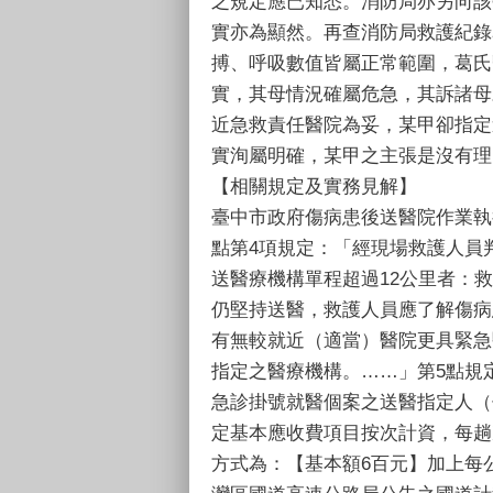
之規定應已知悉。消防局亦另向該
實亦為顯然。再查消防局救護紀錄
搏、呼吸數值皆屬正常範圍，葛氏
實，其母情況確屬危急，其訴諸母
近急救責任醫院為妥，某甲卻指定
實洵屬明確，某甲之主張是沒有理
【相關規定及實務見解】
臺中市政府傷病患後送醫院作業執
點第4項規定：「經現場救護人員
送醫療機構單程超過12公里者：
仍堅持送醫，救護人員應了解傷病
有無較就近（適當）醫院更具緊急
指定之醫療機構。……」第5點規
急診掛號就醫個案之送醫指定人（
定基本應收費項目按次計資，每趟
方式為：【基本額6百元】加上每公