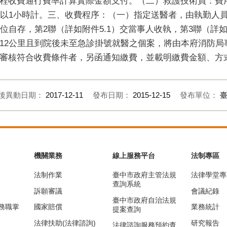
程收費通行費率計算實際金額支付。（二）救護技術員：費
亦以1小時計。三、收費程序：（一）指定送醫者，由執勤人員
位自存，第2聯（詳如附件5.1）交當事人收執，第3聯（詳如
12公里且到院後未至急診掛號就醫之個案，將由本府消防局
審核符合收費條件者，另函通知繳費，並載明繳費金額、方
後異動日期：
2017-12-11
發布日期：
2015-12-15
發布單位：
機關業務
線上服務平台
法制專區
法制作業
臺中市政府主管法規
法律學堂專
查詢系統
訴願審議
會議紀錄
臺中市政府自治法規
務職掌
國家賠償
業務統計
提案查詢
法律扶助(法律諮詢)
研究報告
法律諮詢服務預約查