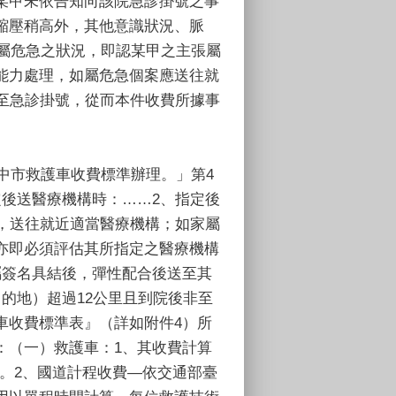
某甲未依告知向該院急診掛號之事
縮壓稍高外，其他意識狀況、脈
屬危急之狀況，即認某甲之主張屬
能力處理，如屬危急個案應送往就
至急診掛號，從而本件收費所據事
中市救護車收費標準辦理。」第4
後送醫療機構時：……2、指定後
，送往就近適當醫療機構；如家屬
亦即必須評估其所指定之醫療機構
屬簽名具結後，彈性配合後送至其
的地）超過12公里且到院後非至
車收費標準表』（詳如附件4）所
：（一）救護車：1、其收費計算
元。2、國道計程收費—依交通部臺