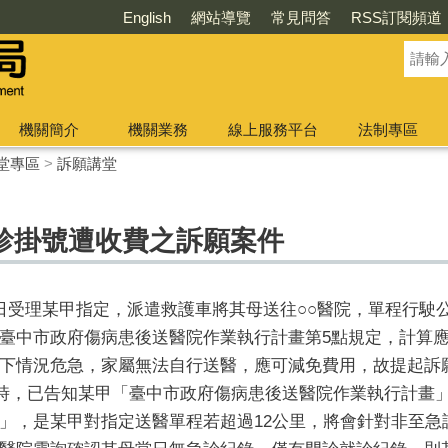
English
網站導覽
常見問答
RSS訂閱頻道
機關簡介
機關業務
線上服務平台
法制專區
堂專區
>
訴願講堂
診掛號遭收費之訴願案件
○日受理某甲指定，派遣救護車將其母送往○○醫院，單程行駛
臺中市政府傷病患後送醫院作業執行計畫第5點規定，計算應收
下情況危急，家屬無法自行送醫，應可減免費用，故提起訴
時，已告知某甲「臺中市政府傷病患後送醫院作業執行計畫
」，是某甲對指定送醫單程若超過12公里，將會針對非至急