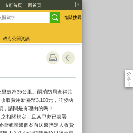
Select Language
▼
市府首頁
回首頁
進階搜尋
政府公開資訊
分
享
《
公里數為35公里。嗣消防局查得其
取費用新臺幣3,100元，並發函
願，請問是有理由的嗎？
」之相關規定，且某甲亦已簽署
診掛號就醫個案向送醫指定人收費