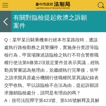
有關對臨檢提起救濟之訴願
案件
Q：某甲某日騎乘機車行經本市某路段時，遭該
處執行路檢勤務之員警攔停，實施身分查證等臨
檢行為，甲當場陳述該臨檢之執行不符合警察職
權行使法第6條第2項規定要件並表示異議，經執
勤員警審認為無理由，並繼續執行完畢後，依甲
之請求開具原處分機關行使職權民眾異議紀錄表
交甲收執。甲以該臨檢不合法為由，提起訴願請
求撤銷臨檢處分，請問是有理由的嗎？
A：按司法院釋字第423號、第535號解釋及其解