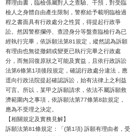
釋理由書，臨檢係屬對人之查驗、干預，對受臨
檢人之身體自由產生限制，警察給予載明臨檢過
程之書面具有行政處分之性質，得提起行政爭
訟。然因警察攔停、查證身分等盤查臨檢行為已
經執行完畢，依訴願法第81規定，縱然認為訴願
有理由也無從撤銷或變更已執行完畢之行政處
分，而無回復原狀之可能及實益，且依行政訴訟
法第6條第1項後段規定，確認行政處分違法，應
逕向行政法院提起確認訴訟，始有法律上之利益
可言。所以，某甲之訴願請求，依法不屬訴願救
濟範圍內之事項，依訴願法第77條第8款規定，
應為不受理之決定。
【相關規定及實務見解】
訴願法第81條規定：「(第1項) 訴願有理由者，受