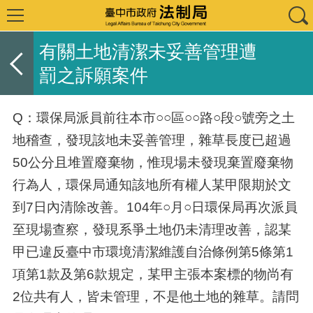
有關土地清潔未妥善管理遭
罰之訴願案件
Q：環保局派員前往本市○○區○○路○段○號旁之土
地稽查，發現該地未妥善管理，雜草長度已超過
50公分且堆置廢棄物，惟現場未發現棄置廢棄物
行為人，環保局通知該地所有權人某甲限期於文
到7日內清除改善。104年○月○日環保局再次派員
至現場查察，發現系爭土地仍未清理改善，認某
甲已違反臺中市環境清潔維護自治條例第5條第1
項第1款及第6款規定，某甲主張本案標的物尚有
2位共有人，皆未管理，不是他土地的雜草。請問