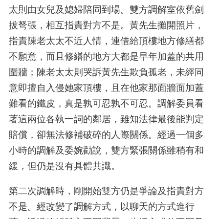
太則由女兒及媳婦陪同到場。雙方調解室依舊劍
拔弩張，相互指責對方不是。黃先生攤開照片，
指責陳老太太不近人情，連借給頂樓地方修繕都
不願意，而且修繕的地方大都是早年加蓋的共用
圍牆；陳老太太則哭訴黃先生欺負孤老，未經同
意即擅自入侵她家頂樓，且在他家那面牆面加蓋
難看的鐵皮，真是孰可忍孰不可忍。調解委員看
著這兩位各執一詞的鄰居，雖知法律最後能判定
賠償，卻無法修補破碎的人際關係。經過一個多
小時的調解及委婉勸說，雙方緊張關係雖稍有和
緩，但仍是沒有具體共識。
第二次調解時，剛開始雙方仍是爭論及指責對方
不是。經改變了調解方式，以聊天的方式進行