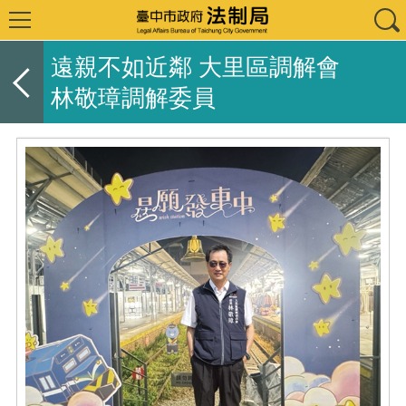
遠親不如近鄰 大里區調解會
林敬璋調解委員