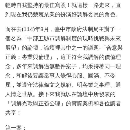
輕時自我堅持的最佳寫照！就這樣一路走來，直
到現在我仍兢兢業業的扮演好調解委員的角色。
而在去
(114)
年
8
月，臺中市政府法制局主辦了一
個名為「中部五縣市調解制度的現時挑戰與未來
展望」的論壇，論壇裡其中之一的議題
-
「合意與
正義；專業與倫理」，這正符合我調解的價值理
念，多年來調解過無數件案子，均秉持著同一理
念，和解後要讓當事人覺得心服、圓滿、不委
屈，並遵守法律條文之規範、明各業之事理、通
人情之世故。接下來我就以在論壇中所發表的
「調解光環與正義公理」的實際案例和各位讀者
共享！
第一案：