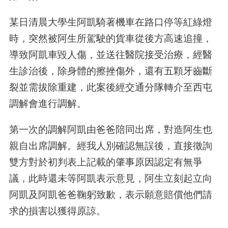
某日清晨大學生阿凱騎著機車在路口停等紅綠燈
時，突然被阿生所駕駛的貨車從後方高速追撞，
導致阿凱車毀人傷，並送往醫院接受治療，經醫
生診治後，除身體的擦挫傷外，還有五顆牙齒斷
裂並需拔除重建，此案後經交通分隊轉介至西屯
調解會進行調解。
第一次的調解阿凱由爸爸陪同出席，對造阿生也
親自出席調解。經我人別確認無誤後，直接徵詢
雙方對於初判表上記載的肇事原因認定有無爭
議，此時還未等阿凱表示意見，阿生立刻起立向
阿凱及阿凱爸爸鞠躬致歉，表示願意賠償他們請
求的損害以獲得原諒。