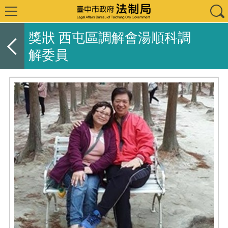
獎狀 西屯區調解會湯順科調
解委員