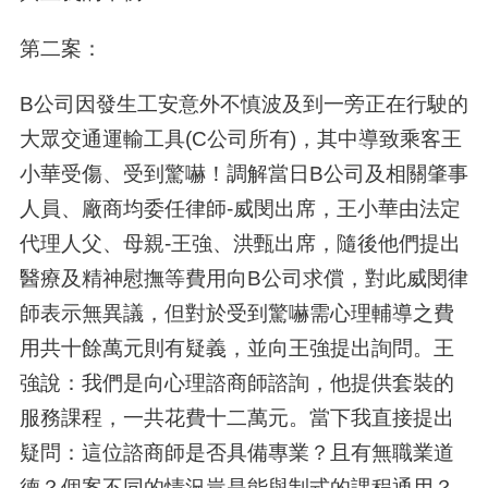
第二案：
B公司因發生工安意外不慎波及到一旁正在行駛的
大眾交通運輸工具
(C
公司所有
)
，其中導致乘客王
小華受傷、受到驚嚇！調解當日
B
公司及相關肇事
人員、廠商均委任律師
-
威閔出席，王小華由法定
代理人父、母親
-
王強、洪甄出席，隨後他們提出
醫療及精神慰撫等費用向
B
公司求償，對此威閔律
師表示無異議，但對於受到驚嚇需心理輔導之費
用共十餘萬元則有疑義，並向王強提出詢問。王
強說：我們是向心理諮商師諮詢，他提供套裝的
服務課程，一共花費十二萬元。當下我直接提出
疑問：這位諮商師是否具備專業？且有無職業道
德？個案不同的情況豈是能與制式的課程通用？