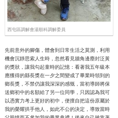
西屯區調解會湯順科調解委員
先前意外的腳傷，體會到日常生活之莫測，利用
機會沉靜思索人生時，忽然看見牆角邊塵封泛黃
的獎狀，讓我勾起童時的記憶：看著我五年級本
應獲得的縣長獎在一夕之間變成了畢業時領到的
鄉長獎，不禁仍讓我深深的感慨，當初導師將保
送鄉初中的名額給了另一位同學，只因認為我可
以憑實力考上更好的初中，便擅自把這份原屬於
我的榮耀拱手他人，如此不公的決定，導致當時
父親憤而不參加我的畢業典禮！後來自己雖靠著