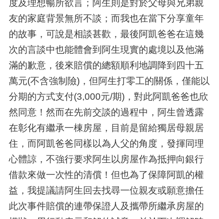
度及理想暢所欲言；阿生則是對於父母與兄弟親
友的家庭背景無所不談；而我也在當下分享童年
的故事，可說是相談甚歡，最後阿凱爸爸在這幾
次的言談中也能體會到阿生現實的處境以及他滿
滿的歉意，後來賠償的總額順利地調降到四十五
萬元
(
不含強制險
)
，但阿生打零工的關係，僅能以
分期的方式支付
(3,000
元
/
期
)
，對此阿凱爸爸也欣
然同意！然而在先前交談的過程中，阿生曾透露
在彰化有繼承一棟房屋，目前是留給獨居母親居
住，而阿凱爸爸同樣以為人父的角度，發揮同理
心體諒，不強行要求阿生以房屋作為抵押向銀行
借款來做一次性的清償！但也為了保障阿凱的權
益，我提議請阿生回去找尋一位親友或願意擔任
此次事件賠償的連帶保證人及攜帶所繼承房屋的