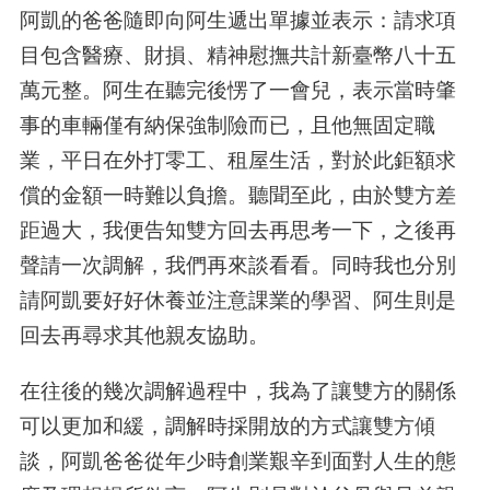
阿凱的爸爸隨即向阿生遞出單據並表示：請求項
目包含醫療、財損、精神慰撫共計新臺幣八十五
萬元整。阿生在聽完後愣了一會兒，表示當時肇
事的車輛僅有納保強制險而已，且他無固定職
業，平日在外打零工、租屋生活，對於此鉅額求
償的金額一時難以負擔。聽聞至此，由於雙方差
距過大，我便告知雙方回去再思考一下，之後再
聲請一次調解，我們再來談看看。同時我也分別
請阿凱要好好休養並注意課業的學習、阿生則是
回去再尋求其他親友協助。
在往後的幾次調解過程中，我為了讓雙方的關係
可以更加和緩，調解時採開放的方式讓雙方傾
談，阿凱爸爸從年少時創業艱辛到面對人生的態