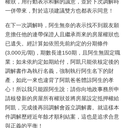
權狀，用行動表示和解的誠意，並於下次調解時
一併帶來，對於這項建議雙方也都表示同意！
在下一次調解時，阿生無奈的表示找不到親友願
意擔任他的連帶保證人且繼承而來的房屋權狀也
已遺失。經計算如依照先前約定的分期條件
(3,000
元
/
期
)
，期數長達
150
期，且阿生無固定職
業；如未依約定如期給付，阿凱只能依核定後的
調解書作為執行名義，強制執行阿生名下的財
產，如此一來也違背了阿凱爸爸體諒阿生的孝
心！所以我只能跟阿生說：請你向地政事務所申
請核發新的房屋所有權狀並將房屋設定抵押權給
阿凱，完成後再回調解會簽立調解書。就這樣本
件調解歷經近年餘才順利結案，這也是追求合意
與正義的平衡！