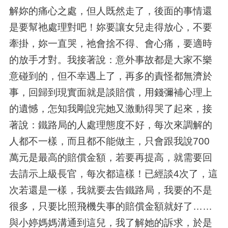
解妳的痛心之處，但人既然走了，後面的事情還
是要幫祂處理對吧！妳要讓女兒走得放心，不要
牽掛，妳一直哭，祂會捨不得、會心痛，要適時
的放手才對。我接著說：意外事故都是大家不樂
意碰到的，但不幸遇上了，再多的責怪都無濟於
事，回歸到現實面就是談賠償，用錢彌補心理上
的遺憾，怎知我剛說完她又激動得哭了起來，接
著說：鐵路局的人處理態度不好，每次來調解的
人都不一樣，而且都不能做主，只會跟我說
700
萬元是最高的賠償金額，若要再提高，就需要回
去請示上級長官，每次都這樣！已經談
4
次了，這
次若還是一樣，我就要去告鐵路局，我要的不是
很多，只要比照飛機失事的賠償金額就好了
……
與小婷媽媽溝通到這兒，我了解她的訴求，於是