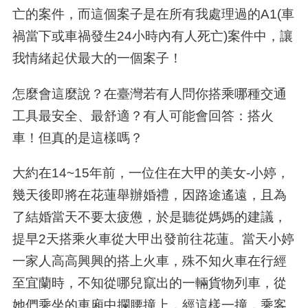
亡的案件，而這個案子是在所有我處理過的
A1(
車
禍當下或車禍發生
24
小時內有人死亡
)
案件中，讓
我情緒起伏最大的一個案子！
怎麼會這麼說？在臺灣若有人問你搭乘哪種交通
工具最安全、最舒適？有人可能會回答：搭火
車！但真的是這樣嗎？
大約在
14~15
年前，一位住在大甲的美女
-
小婷，
幾天後即將在花蓮舉辦婚禮，因路途遙遠，且為
了結婚當天不要太疲憊，於是聽從媽媽的建議，
提早
2
天搭乘火車從大甲出發前往花蓮。當天小婷
一家人高高興興的搭上火車，殊不知火車在行經
至宜蘭時，不知從哪兒竄出的一輛貨物列車，從
她們乘坐的車廂中攔腰撞上，經這樣一撞，乘客