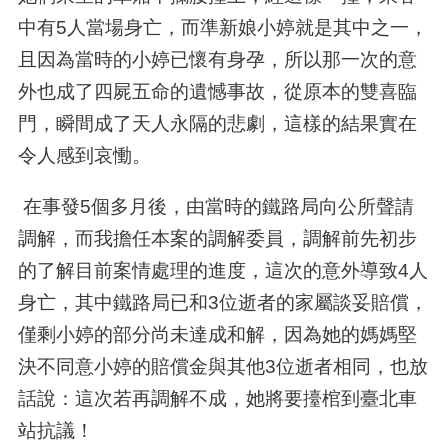
中有
5
人當場身亡，而準新娘小婷就是其中之一，
且因為當時的小婷已懷有身孕，所以那一次的意
外也成了四屍五命的遺憾事故，從原本的雙喜臨
門，瞬間成了天人永隔的悲劇，這樣的結果實在
令人感到哀慟。
在事發
5
個多月後，由當時的鐵路局向公所聲請
調解，而我擔任本案的調解委員，調解前先初步
的了解目前案情處理的進度，這次的意外導致
4
人
身亡，其中鐵路局已和
3
位逝者的家屬談妥賠償，
僅剩小婷的部分尚未達成和解，因為她的媽媽堅
決不同意小婷的賠償金與其他
3
位逝者相同，也放
話說：這次若再調解不成，她將要擡棺到臺北車
站抗議！