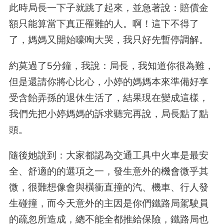
此時局長一下子就跳了起來，並急著說：賠償金
額只能算當下真正罹難的人。啊！這下不得了
了，媽媽又開始嚎啕大哭，我只好先暫停調解。
約莫過了
5
分鐘，我說：局長，我知道你很為難，
但是還請你將心比心，小婷的媽媽本來準備好享
受含飴弄孫的退休生活了，結果現在變成這樣，
我們先把小婷媽媽的訴求聽完再說，局長點了點
頭。
隨後她說到：大家都認為交通工具中火車是最安
全、舒適的的選項之一，發生意外的機會微乎其
微，很難想像會與橫衝直撞的汽、機車、行人發
生碰撞，而今天意外的主因是你們鐵路局駕駛員
的疏忽所造成，總不能全都推給保險，鐵路局也