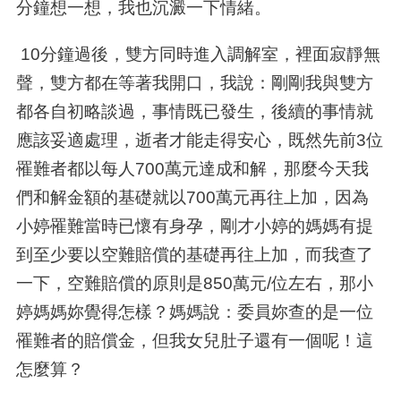
分鐘想一想，我也沉澱一下情緒。
10分鐘過後，雙方同時進入調解室，裡面寂靜無
聲，雙方都在等著我開口，我說：剛剛我與雙方
都各自初略談過，事情既已發生，後續的事情就
應該妥適處理，逝者才能走得安心，既然先前
3
位
罹難者都以每人
700
萬元達成和解，那麼今天我
們和解金額的基礎就以
700
萬元再往上加，因為
小婷罹難當時已懷有身孕，剛才小婷的媽媽有提
到至少要以空難賠償的基礎再往上加，而我查了
一下，空難賠償的原則是
850
萬元
/
位左右，那小
婷媽媽妳覺得怎樣？媽媽說：委員妳查的是一位
罹難者的賠償金，但我女兒肚子還有一個呢！這
怎麼算？