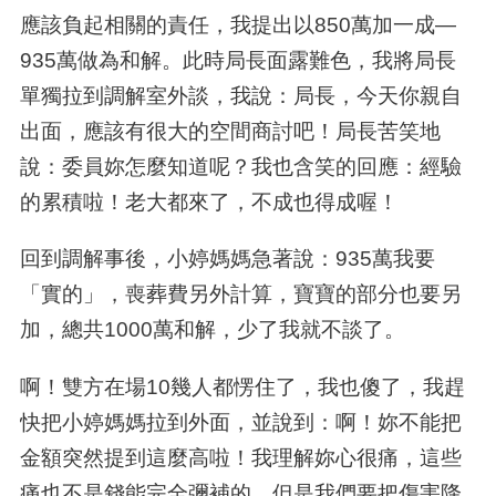
應該負起相關的責任，我提出以
850
萬加一成
—
935
萬做為和解。此時局長面露難色，我將局長
單獨拉到調解室外談，我說：局長，今天你親自
出面，應該有很大的空間商討吧！局長苦笑地
說：委員妳怎麼知道呢？我也含笑的回應：經驗
的累積啦！老大都來了，不成也得成喔！
回到調解事後，小婷媽媽急著說：
935
萬我要
「實的」，喪葬費另外計算，寶寶的部分也要另
加，總共
1000
萬和解，少了我就不談了。
啊！雙方在場
10
幾人都愣住了，我也傻了，我趕
快把小婷媽媽拉到外面，並說到：啊！妳不能把
金額突然提到這麼高啦！我理解妳心很痛，這些
痛也不是錢能完全彌補的，但是我們要把傷害降