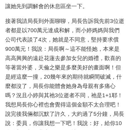
讓她先到調解會的休息區坐一下。
接著我請局長到外面聊聊，局長告訴我先前
3
位逝
者都是以
700
萬元達成和解，而小婷媽媽與我們
公司代表談了
4
次，她就是不同意，堅持要求償
900
萬元！我說：局長啊～這不能怪她，本來是
高高興興的遠赴花蓮去參加女兒的婚禮，歡喜的
等著當外婆，天倫之樂是多麼美好的畫面啊！但
是經這麼一撞，
20
幾年來的期待就瞬間破滅，什
麼都沒了，局長你能體會她身為母親有多痛心
嗎？況且小婷與其祂
3
位逝者不同，祂是
1+1
耶！
我想局長你心裡也會覺得這個金額不太合理吧！
說完後我倆都沉默了許久，大約過了
5
分鐘，局長
說：委員，你讓我想一下吧！我說：好，給你
10