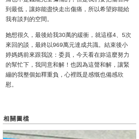
到最低，讓妳能盡快走出傷痛，所以希望妳能給
我有談判的空間。
她想很久，最後給我
30
萬的緩衝，就這樣
4
、
5
次
來回的談，最終以
969
萬元達成共識。結束後小
婷媽媽前來跟我說：委員，今天看在妳這麼努力
的幫忙下，我同意和解！也因為這聲和解，讓緊
繃的我整個如釋重負，心裡既是感慨也備感欣
慰。
相關圖檔