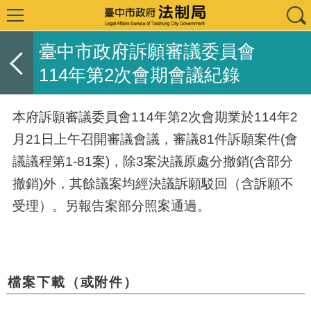
臺中市政府訴願審議委員會
114年第2次會期會議紀錄
本府訴願審議委員會
114
年第
2
次會期業於
114
年
2
月
21
日上午召開審議會議，審議
81
件訴願案件
(
會
議議程第
1-81
案
)
，除
3
案決議原處分撤銷
(
含部分
撤銷
)
外，其餘議案均經決議訴願駁回（含訴願不
受理）。另報告案部分照案通過。
檔案下載（或附件）