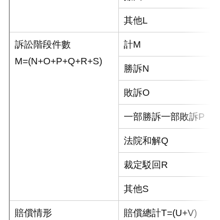
其他L
訴訟階段件數
計M
M=(N+O+P+Q+R+S)
勝訴N
敗訴O
一部勝訴一部敗訴P
法院和解Q
裁定駁回R
其他S
賠償情形
賠償總計T=(U+V)