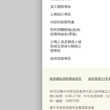
員工關懷專區
公務統計專區
內部控制聲明書
對民間團體補(捐)助
經費明細表(季報)
公職人員及關係人補
助或交易身分關係公
開專區
政府節能專區
政府網站資料開放宣告
各科室簡介(含
407610臺中市西屯區臺灣大道三段99號文心樓10樓
辦公時間：8:00-17:00，中午休息時間：12:00-
統一編號：10927330
臺中市政府採購申訴審議委員會