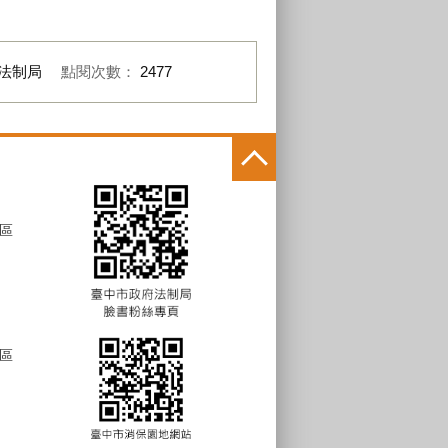
法制局
點閱次數：
2477
區
區