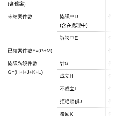
(含舊案)
未結案件數
協議中D
件
(含在處理中)
訴訟中E
件
已結案件數F=(G+M)
件
協議階段件數
計G
件
G=(H+I+J+K+L)
成立H
件
不成立I
件
拒絕賠償J
件
撤回K
件