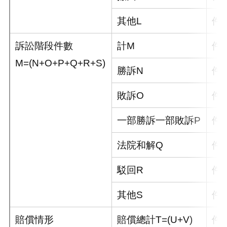
其他L
件
訴訟階段件數
計M
件
M=(N+O+P+Q+R+S)
勝訴N
件
敗訴O
件
一部勝訴一部敗訴P
件
法院和解Q
件
駁回R
件
其他S
件
賠償情形
賠償總計T=(U+V)
件