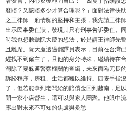
著發言，內心反覆地問自己：「四隻手指頭該怎
麼賠？又該賠多少才算合理呢？」面對法律扶助
之王律師一廂情願的堅持和主張，我先請王律師
出示民事委任狀，發現其只有刑事告訴委任。同
時我也想聽聽阮大慶的想法，於是請王律師先暫
且離席。阮大慶透過翻譯員表示，目前在台灣已
經找不到僱主了，且他的身分特殊，繼續待在台
灣除了要躲避警察機關的查緝，未來面臨冗長的
訴訟程序，房租、生活都難以維持。四隻手指沒
了，但若能拿到老闆給的賠償金回到越南，足以
開一家小店營生，還可以與家人團聚。他眼中流
露出對未來不可知的焦慮與憂愁。