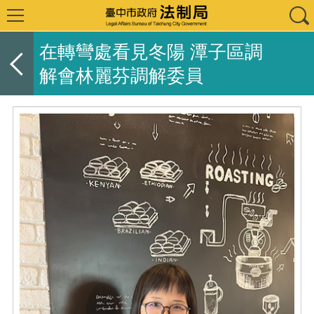
在轉彎處看見冬陽 潭子區調
解會林麗芬調解委員