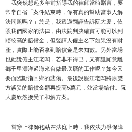
我突然想起多年前指導我的律師當時贈言，要
常常自省「案件結束時，你有真的幫助當事人解
決問題嗎？」於是，我透過翻譯告訴阮大慶，依
照我們國家的法律，由法院判決確實可能可以判
賠較高的賠償金，但聲請人僱主名下如果沒有財
產，實際上能否拿到賠償金是未知數。另外當場
也勸說僱主江老闆，若非不得已，又有誰願意離
鄉千里漂洋過海來台做最底層的工作呢？如今又
要面臨斷指回鄉的悲傷。最後說服江老闆將原雙
方談妥的賠償金額再提高
5
萬元，並當場給付。阮
大慶欣然接受了和解方案。
當穿上律師袍站在法庭上時，我依法力爭保障