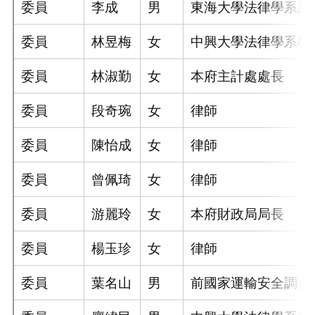
委員
李成
男
東海大學法律學系副
委員
林昱梅
女
中興大學法律學系教
委員
林淑勤
女
本府主計處處長
委員
段奇琬
女
律師
委員
陳怡成
女
律師
委員
曾佩琦
女
律師
委員
游麗玲
女
本府財政局局長
委員
楊玉珍
女
律師
委員
葉名山
男
前國家運輸安全調查