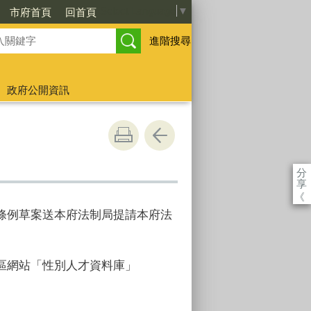
Select Language
▼
市府首頁
回首頁
進階搜尋
政府公開資訊
分
享
《
條例草案送本府法制局提請本府法
區網站「性別人才資料庫」