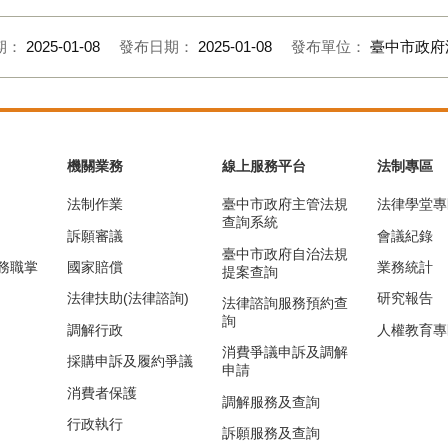
期：
2025-01-08
發布日期：
2025-01-08
發布單位：
臺中市政府
機關業務
線上服務平台
法制專區
法制作業
臺中市政府主管法規
法律學堂專
查詢系統
訴願審議
會議紀錄
臺中市政府自治法規
務職掌
國家賠償
業務統計
提案查詢
法律扶助(法律諮詢)
研究報告
法律諮詢服務預約查
詢
調解行政
人權教育專
消費爭議申訴及調解
採購申訴及履約爭議
申請
消費者保護
調解服務及查詢
行政執行
訴願服務及查詢