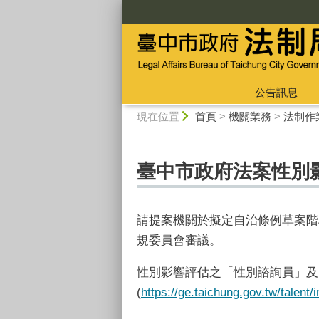
:::
公告訊息
:::
現在位置
首頁
>
機關業務
>
法制作
臺中市政府法案性別
請提案機關於擬定自治條例草案階
規委員會審議。
性別影響評估之「性別諮詢員」及
(
https://ge.taichung.gov.tw/talen