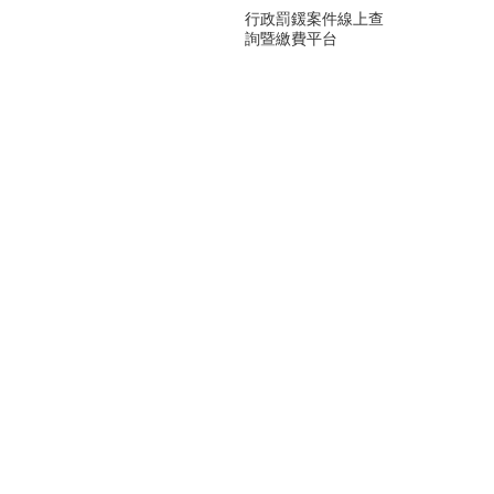
行政罰鍰案件線上查
詢暨繳費平台