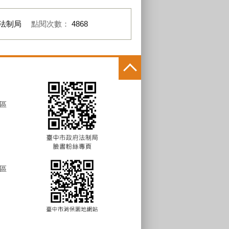
法制局
點閱次數：
4868
區
區