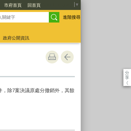
Select Language
▼
市府首頁
回首頁
進階搜尋
政府公開資訊
分
享
《
案件，除7案決議原處分撤銷外，其餘