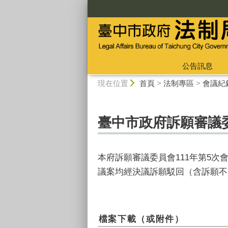
:::
公告訊息
:::
現在位置
首頁
>
法制專區
>
會議紀
臺中市政府訴願審議委
本府訴願審議委員會111年第5次
議案均經決議訴願駁回（含訴願不
檔案下載（或附件）