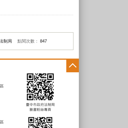
法制局
點閱次數：
847
區
區