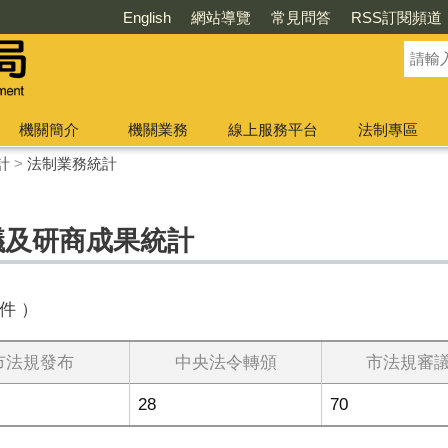
English
網站導覽
常見問答
RSS訂閱頻道
機關簡介
機關業務
線上服務平台
法制專區
計
>
法制業務統計
議及研商成果統計
件 ）
市法規發布
中央法令轉頒
市法規審
28
70