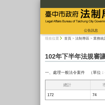
:::
公告訊息
:::
現在位置
首頁
>
法制專區
>
業務統
102年下半年法規審
一、處理一般法令案件 （單位：
總計
172
74