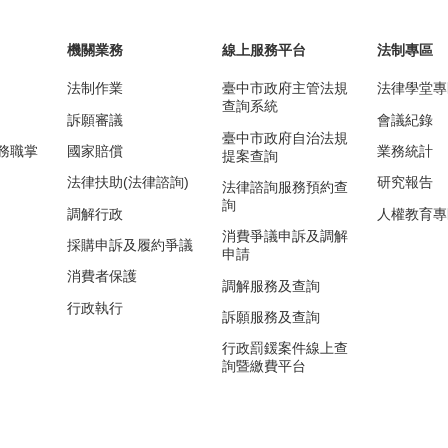
機關業務
線上服務平台
法制專區
法制作業
臺中市政府主管法規
法律學堂專
查詢系統
訴願審議
會議紀錄
臺中市政府自治法規
務職掌
國家賠償
業務統計
提案查詢
法律扶助(法律諮詢)
研究報告
法律諮詢服務預約查
詢
調解行政
人權教育專
消費爭議申訴及調解
採購申訴及履約爭議
申請
消費者保護
調解服務及查詢
行政執行
訴願服務及查詢
行政罰鍰案件線上查
詢暨繳費平台